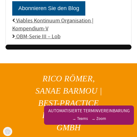
Abonnieren Sie den Blog
Viables Kontinuum Organisation |
Kompendium-V
OBM-Serie III – Lob
RICO RÖMER,
SANAE BARMOU |
BEST-PRACTICE
AUTOMATISIERTE TERMINVEREINBARUNG
INNOVATIONS
→ Teams
→ Zoom
GMBH